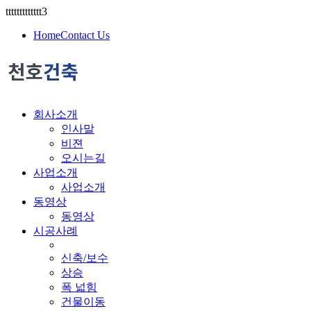
ttttttttttttt3
Home
Contact Us
회사소개
인사말
비젼
오시는길
사업소개
사업소개
동영상
동영상
시공사례
신축/보수
상승
폭 넓힘
건물이동